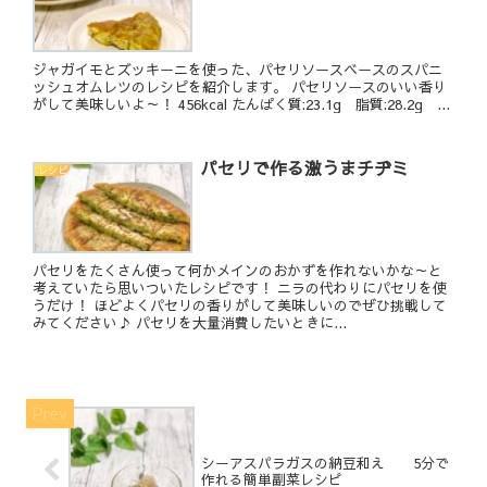
ジャガイモとズッキーニを使った、パセリソースベースのスパニ
ッシュオムレツのレシピを紹介します。 パセリソースのいい香り
がして美味しいよ～！ 456kcal たんぱく質:23.1g 脂質:28.2g ...
パセリで作る激うまチヂミ
レシピ
パセリをたくさん使って何かメインのおかずを作れないかな～と
考えていたら思いついたレシピです！ ニラの代わりにパセリを使
うだけ！ ほどよくパセリの香りがして美味しいのでぜひ挑戦して
みてください♪ パセリを大量消費したいときに...
シーアスパラガスの納豆和え 5分で
作れる簡単副菜レシピ