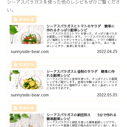
シーアスパラガスを使った他のレシピもぜひご覧くださ
い。
シーアスパラガスとトマトのサラダ 簡単に
作れるさっぱり副菜レシピ
シーアスパラガスとトマトを使った、さっぱり食べられ
る副菜レシピを紹介します。 シーアスパラガスのほど
よい塩味とシャキシャキとした食感に、トマトの酸味と
クリームチーズのコクがよく合う一品です。 あと一品
ほしいときや、食卓に彩を添え...
sunnyside-bear.com
2022.04.25
シーアスパラガスと金柑のサラダ 簡単に作
れる副菜レシピ
シーアスパラガスと金柑を使った、さっぱりとした副菜
レシピをご紹介します。金柑の甘酸っぱさとシーアスパ
ラガスのほどよい塩味がよく合い、あと一品ほしいとき
にもおすすめです。
sunnyside-bear.com
2022.05.05
シーアスパラガスの納豆和え 5分で作れる
簡単副菜レシピ
シーアスパラガスと納豆を使った簡単副菜レシピです。
シャキシャキ食感と納豆の組み合わせがよく合い、あと