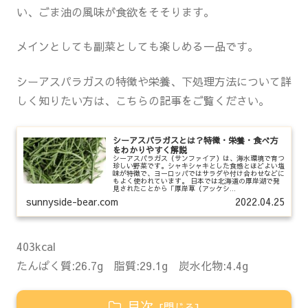
い、ごま油の風味が食欲をそそります。
メインとしても副菜としても楽しめる一品です。
シーアスパラガスの特徴や栄養、下処理方法について詳
しく知りたい方は、こちらの記事をご覧ください。
シーアスパラガスとは？特徴・栄養・食べ方
をわかりやすく解説
シーアスパラガス（サンファイア）は、海水環境で育つ
珍しい野菜です。シャキシャキとした食感とほどよい塩
味が特徴で、ヨーロッパではサラダや付け合わせなどに
もよく使われています。 日本では北海道の厚岸湖で発
見されたことから「厚岸草（アッケシ...
sunnyside-bear.com
2022.04.25
403kcal
たんぱく質:26.7g 脂質:29.1g 炭水化物:4.4g
目次